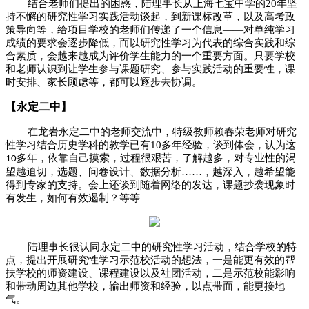
结合老师们提出的困惑，陆理事长从上海七宝中学的
20
年坚
持不懈的研究性学习实践活动谈起，到新课标改革，以及高考政
策导向等，给项目学校的老师们传递了一个信息——对单纯学习
成绩的要求会逐步降低，而以研究性学习为代表的综合实践和综
合素质，会越来越成为评价学生能力的一个重要方面。只要学校
和老师认识到让学生参与课题研究、参与实践活动的重要性，课
时安排、家长顾虑等，都可以逐步去协调。
【永定二中】
在龙岩永定二中的老师交流中，特级教师赖春荣老师对研究
性学习结合历史学科的教学已有
10
多年经验，谈到体会，认为这
多年，依靠自己摸索，过程很艰苦，了解越多，对专业性的渴
10
望越迫切，选题、问卷设计、数据分析……，越深入，越希望能
得到专家的支持。会上还谈到随着网络的发达，课题抄袭现象时
有发生，如何有效遏制？等等
陆理事长很认同永定二中的研究性学习活动，结合学校的特
点，提出开展研究性学习示范校活动的想法，一是能更有效的帮
扶学校的师资建设、课程建设以及社团活动，二是示范校能影响
和带动周边其他学校，输出师资和经验，以点带面，能更接地
气。