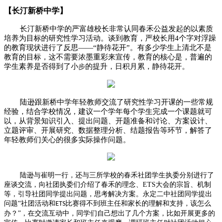
【长汀新桥中学】
长汀新桥中学的严富雄校长非常认同春禾公益发起的以素质
培养为目标的研究性学习活动。谈到教育，严校长用
4
个字对浮躁
的教育现状进行了反思——“静待花开”。有多少学生上清北不是
教育的目标，这不需要浓墨重彩来宣传，教育的核心是，普遍的
学生素养是否得到了小
的提升，日积月累，静待花开。
步
陆逊跟新桥中学年轻教师交流了研究性学习开课的一些常规
经验，结合学校情况，建议一个学年每个学生完成一个课题就可
以，从背景知识引入、提出问题、开题准备和讨论、方案设计、
立题评审、开展研究、数据整理分析、结题报告等环节，解答了
年轻教师们关心的很多实际操作问题。
陆逊与崔明一行，还与三所学校的春禾社团学生执委分别进行了
座谈交流，向社团执委们介绍了春禾的理念、
ETS
大会的宗旨、机制
等，引导社团同学提出问题，思考解决方案。永定二中社团同学提出
问题“社团活动和
比赛得不到班主任和家长的理解和支持，该怎么
ETS
办？”，在交流互动中，同学们自己想出了几个方案，比如开展更多的