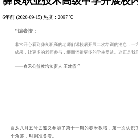
彝良职业技术高级中学开展校
6年前
(2020-09-15)
热度：2097 ℃
“
编者按：
非常开心看到彝良职高的老师们返校后开展二次培训的消息，一
成果，让更多的老师参与，继而辐射更多的学生受益。这正是我
”
——春禾公益教培负责人 王建霞
自从八月五号去遵义参加了第十一期的春禾教培，第一次认识
个角落，时刻准备着。