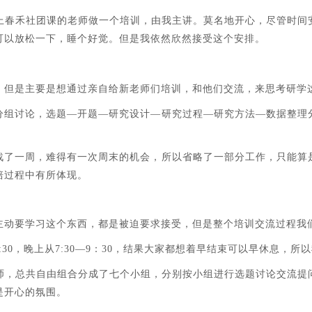
和上春禾社团课的老师做一个培训，由我主讲。莫名地开心，尽管时间
可以放松一下，睡个好觉。但是我依然欣然接受这个安排。
。但是主要是想通过亲自给新老师们培训，和他们交流，来思考研学
分组讨论，选题—开题—研究设计—研究过程—研究方法—数据整理
战了一周，难得有一次周末的机会，所以省略了一部分工作，只能算
培过程中有所体现。
主动要学习这个东西，都是被迫要求接受，但是整个培训交流过程我
30，晚上从7:30—9：30，结果大家都想着早结束可以早休息，
所以
老师，总共自由组合分成了七个小组，分别按小组进行选题讨论交流提
是开心的氛围。